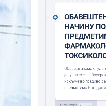
ОБАВЕШТЕЊ
НАЧИНУ ПО
ПРЕДМЕТИМ
ФАРМАКОЛ
ТОКСИКОЛ
Обавештавамо студенте
јануарско – фебруарск
искључиво градиво са 
предметима Катедре з
10/02/2026
Опште