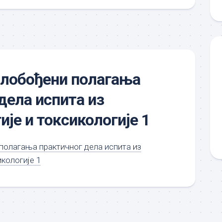
слобођени полагања
дела испита из
је и токсикологије 1
полагања практичног дела испита из
кологије 1