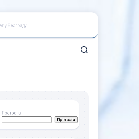
ет у Београду
Претрага
Претрага