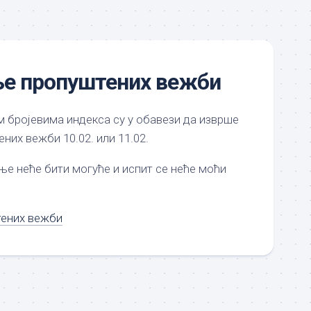
е пропуштених вежби
м бројевима индекса су у обавези да изврше
их вежби 10.02. или 11.02.
е неће бити могуће и испит се неће моћи
ених вежби