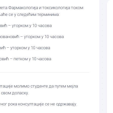
мета Фармакологија и токсикологија током
љаће се у следећим терминима:
вић – уторком у 10 часова
овановић – уторком у 10 часова
ић – уторком у 10 часова
овић – петком у 10 часова
тације молимо студенте да путем мејла
 свом доласку.
ног рока консултације се не одржавају.