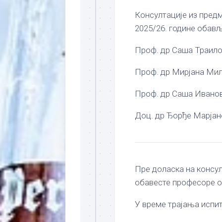
Консултације из пред
2025/26. године обав
Проф. др Саша Траило
Проф. др Мирјана Мил
Проф. др Саша Иванов
Доц. др Ђорђе Марјан
Пре доласка на консул
обавесте професоре о
У време трајања испит