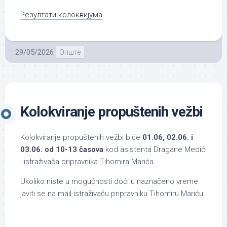
Резултати колоквијума
29/05/2026
Опште
Kolokviranje propuštenih vežbi
Kolokviranje propuštenih vežbi biće
01.06, 02.06. i
03.06. od 10-13 časova
kod asistenta Dragane Medić
i istraživača pripravnika Tihomira Marića.
Ukoliko niste u mogućnosti doći u naznačeno vreme
javiti se na mail istraživaču pripravniku Tihomiru Mariću.